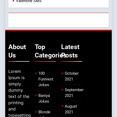
Valentine SMS
About
Top
Latest
Us
Categories
Posts
Lorem
100
October
Ipsum is
Funniest
2021
simply
Jokes
dummy
September
Baniya
2021
text of the
Jokes
printing
August
and
Blonde
2021
typesetting