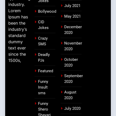
Jokes
industry.
July 2021
Lorem
Bollywood
May 2021
Ipsum has
CID
been the
December
Jokes
industry’s
2020
standard
Crazy
dummy
November
SMS
text ever
2020
since the
Deadly
October
1500s,
PJs
2020
Featured
September
Funny
2020
Insult
August
sms
2020
Funny
July 2020
Shero
Shayari