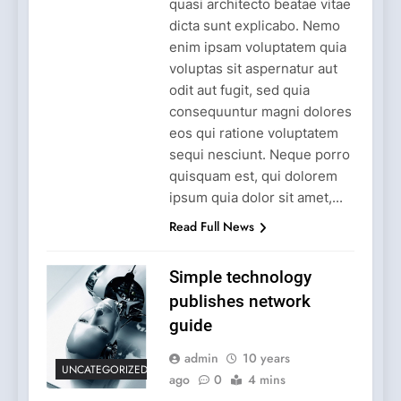
quasi architecto beatae vitae
dicta sunt explicabo. Nemo
enim ipsam voluptatem quia
voluptas sit aspernatur aut
odit aut fugit, sed quia
consequuntur magni dolores
eos qui ratione voluptatem
sequi nesciunt. Neque porro
quisquam est, qui dolorem
ipsum quia dolor sit amet,...
Read Full News
Simple technology
publishes network
guide
admin
10 years
UNCATEGORIZED
ago
0
4 mins