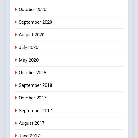
4
October 2020
#Shole ka thakur, jaya
bachan or#viru
September 2020
100 FUNNIEST JOKES
BOLLYWOOD
August 2020
5
July 2020
pappu ka joke
May 2020
FEATURED
JOKES
October 2018
6
September 2018
Patni ka Khatarnaak shak !
October 2017
100 FUNNIEST JOKES
FEATURED
September 2017
August 2017
7
Mera Naam Main Tera Naam
June 2017