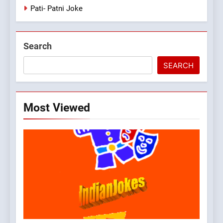
Pati- Patni Joke
Search
SEARCH
Most Viewed
5
pappu ka joke
FEATURED
JOKES
6
Patni ka Khatarnaak shak !