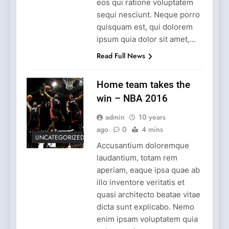
eos qui ratione voluptatem
sequi nesciunt. Neque porro
quisquam est, qui dolorem
ipsum quia dolor sit amet,...
Read Full News
Home team takes the
win – NBA 2016
admin
10 years
ago
0
4 mins
UNCATEGORIZED
Accusantium doloremque
laudantium, totam rem
aperiam, eaque ipsa quae ab
illo inventore veritatis et
quasi architecto beatae vitae
dicta sunt explicabo. Nemo
enim ipsam voluptatem quia