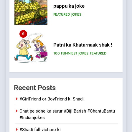
pappu ka joke
FEATURED
JOKES
6
Patni ka Khatarnaak shak !
100 FUNNIEST JOKES
FEATURED
7
Mera Naam Main Tera Naam
Recent Posts
Tu Batao..
FEATURED
JOKES
#GirlFriend or BoyFriend ki Shadi
Chat pe sone ka surur #BijliBarish #ChantuBantu
8
#Indianjokes
The Judge & drunkard joke
100 FUNNIEST JOKES
#Shadi full vicharo ki