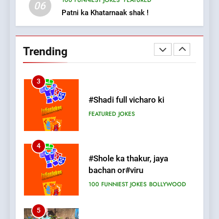
100 FUNNIEST JOKES
FEATURED
06
Patni ka Khatarnaak shak !
2
Chat pe sone ka surur
#BijliBarish #ChantuBantu
Trending
#Indianjokes
FEATURED
JOKES
3
#Shadi full vicharo ki
FEATURED
JOKES
4
#Shole ka thakur, jaya
bachan or#viru
100 FUNNIEST JOKES
BOLLYWOOD
5