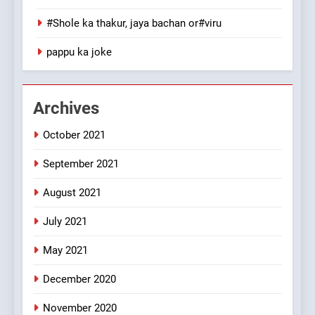
MISCELLANEOUS JOKES
#Shole ka thakur, jaya bachan or#viru
1
pappu ka joke
#GirlFriend or BoyFriend ki
Shadi
FEATURED
JOKES
Archives
October 2021
2
Chat pe sone ka surur
September 2021
#BijliBarish #ChantuBantu
#Indianjokes
FEATURED
JOKES
August 2021
July 2021
3
May 2021
#Shadi full vicharo ki
FEATURED
JOKES
December 2020
November 2020