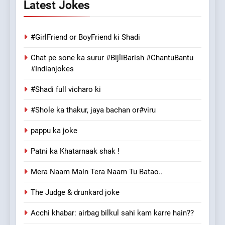
Latest Jokes
#GirlFriend or BoyFriend ki Shadi
Chat pe sone ka surur #BijliBarish #ChantuBantu
#Indianjokes
#Shadi full vicharo ki
#Shole ka thakur, jaya bachan or#viru
pappu ka joke
Patni ka Khatarnaak shak !
Mera Naam Main Tera Naam Tu Batao..
The Judge & drunkard joke
Acchi khabar: airbag bilkul sahi kam karre hain??