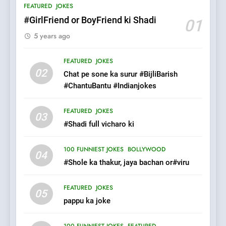
FEATURED
JOKES
100 FUNNIEST JOKES
FEATURED
#GirlFriend or BoyFriend ki Shadi
01
5 years ago
7
Mera Naam Main Tera Naam
FEATURED
JOKES
Tu Batao..
02
Chat pe sone ka surur #BijliBarish
FEATURED
JOKES
#ChantuBantu #Indianjokes
8
FEATURED
JOKES
03
The Judge & drunkard joke
#Shadi full vicharo ki
100 FUNNIEST JOKES
MISCELLANEOUS JOKES
100 FUNNIEST JOKES
BOLLYWOOD
04
#Shole ka thakur, jaya bachan or#viru
1
FEATURED
JOKES
#GirlFriend or BoyFriend ki
05
pappu ka joke
Shadi
FEATURED
JOKES