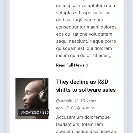
enim ipsam voluptatem quia
voluptas sit aspernatur aut
odit aut fugit, sed quia
consequuntur magni dolores
eos qui ratione voluptatem
sequi nesciunt. Neque porro
quisquam est, qui dolorem
ipsum quia dolor sit amet,...
Read Full News
They decline as R&D
shifts to software sales
admin
10 years
ago
0
4 mins
UNCATEGORIZED
Accusantium doloremque
laudantium, totam rem
aperiam, eaque ipsa quae ab