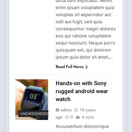
dicta sunt explicabo. Nemo
enim ipsam voluptatem quia
voluptas sit aspernatur aut
odit aut fugit, sed quia
consequuntur magni dolores
eos qui ratione voluptatem
sequi nesciunt. Neque porro
quisquam est, qui dolorem
ipsum quia dolor sit amet,...
Read Full News
Hands-on with Sony
rugged android wear
watch
admin
10 years
UNCATEGORIZED
ago
0
4 mins
Accusantium doloremque