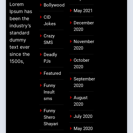
Lorem
Bollywood
May 2021
Ipsum has
CID
been the
December
Jokes
industry’s
2020
standard
Crazy
dummy
November
SMS
text ever
2020
since the
Deadly
October
1500s,
PJs
2020
Featured
September
Funny
2020
Insult
August
sms
2020
Funny
July 2020
Shero
Shayari
May 2020