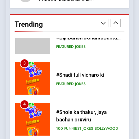
2
Chat pe sone ka surur
#BijliBarish #ChantuBantu
Trending
#Indianjokes
FEATURED
JOKES
3
#Shadi full vicharo ki
FEATURED
JOKES
4
#Shole ka thakur, jaya
bachan or#viru
100 FUNNIEST JOKES
BOLLYWOOD
5
pappu ka joke