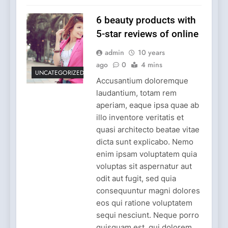
6 beauty products with
5-star reviews of online
admin
10 years
ago
0
4 mins
UNCATEGORIZED
Accusantium doloremque
laudantium, totam rem
aperiam, eaque ipsa quae ab
illo inventore veritatis et
quasi architecto beatae vitae
dicta sunt explicabo. Nemo
enim ipsam voluptatem quia
voluptas sit aspernatur aut
odit aut fugit, sed quia
consequuntur magni dolores
eos qui ratione voluptatem
sequi nesciunt. Neque porro
quisquam est, qui dolorem