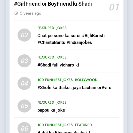
#GirlFriend or BoyFriend ki Shadi
01
5 years ago
7
Mera Naam Main Tera Naam
FEATURED
JOKES
Tu Batao..
02
Chat pe sone ka surur #BijliBarish
FEATURED
JOKES
#ChantuBantu #Indianjokes
8
FEATURED
JOKES
03
The Judge & drunkard joke
#Shadi full vicharo ki
100 FUNNIEST JOKES
MISCELLANEOUS JOKES
100 FUNNIEST JOKES
BOLLYWOOD
04
#Shole ka thakur, jaya bachan or#viru
1
FEATURED
JOKES
#GirlFriend or BoyFriend ki
05
pappu ka joke
Shadi
FEATURED
JOKES
100 FUNNIEST JOKES
FEATURED
06
Patni ka Khatarnaak shak !