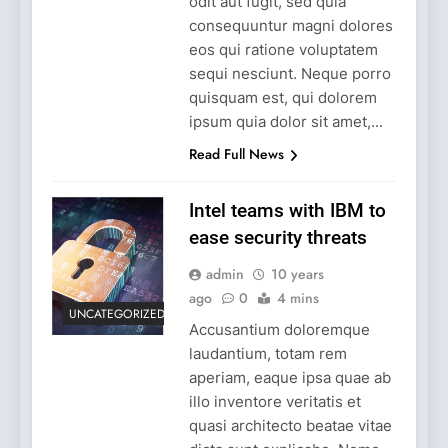
odit aut fugit, sed quia
consequuntur magni dolores
eos qui ratione voluptatem
sequi nesciunt. Neque porro
quisquam est, qui dolorem
ipsum quia dolor sit amet,...
Read Full News
Intel teams with IBM to
ease security threats
admin
10 years
ago
0
4 mins
UNCATEGORIZED
Accusantium doloremque
laudantium, totam rem
aperiam, eaque ipsa quae ab
illo inventore veritatis et
quasi architecto beatae vitae