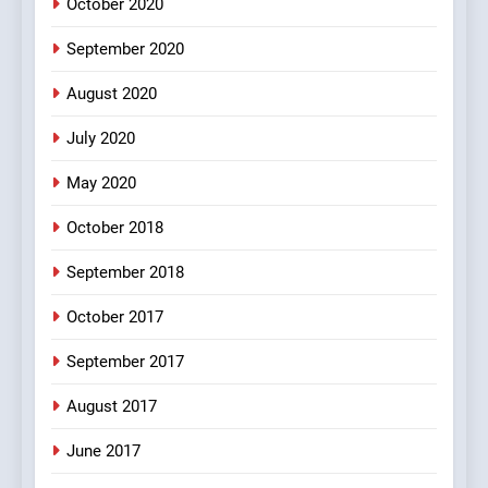
October 2020
#Shole ka thakur, jaya
bachan or#viru
September 2020
100 FUNNIEST JOKES
BOLLYWOOD
August 2020
5
July 2020
pappu ka joke
May 2020
FEATURED
JOKES
October 2018
6
September 2018
Patni ka Khatarnaak shak !
October 2017
100 FUNNIEST JOKES
FEATURED
September 2017
August 2017
7
Mera Naam Main Tera Naam
June 2017
Tu Batao..