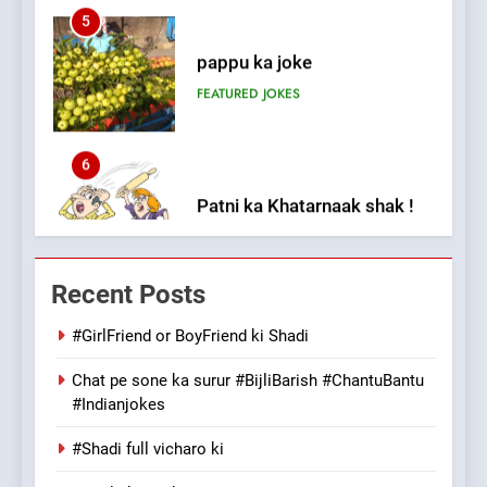
FEATURED
JOKES
6
Patni ka Khatarnaak shak !
100 FUNNIEST JOKES
FEATURED
7
Mera Naam Main Tera Naam
Recent Posts
Tu Batao..
FEATURED
JOKES
#GirlFriend or BoyFriend ki Shadi
Chat pe sone ka surur #BijliBarish #ChantuBantu
8
#Indianjokes
The Judge & drunkard joke
100 FUNNIEST JOKES
#Shadi full vicharo ki
MISCELLANEOUS JOKES