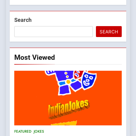
Search
SEARCH
Most Viewed
5
pappu ka joke
FEATURED
JOKES
6
Patni ka Khatarnaak shak !
FEATURED
JOKES
100 FUNNIEST JOKES
FEATURED