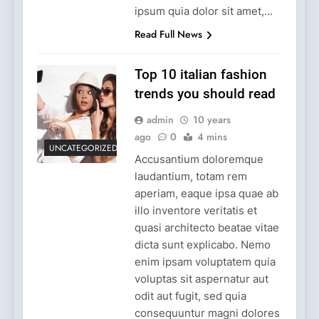
ipsum quia dolor sit amet,...
Read Full News
Top 10 italian fashion
trends you should read
admin
10 years
ago
0
4 mins
UNCATEGORIZED
Accusantium doloremque
laudantium, totam rem
aperiam, eaque ipsa quae ab
illo inventore veritatis et
quasi architecto beatae vitae
dicta sunt explicabo. Nemo
enim ipsam voluptatem quia
voluptas sit aspernatur aut
odit aut fugit, sed quia
consequuntur magni dolores