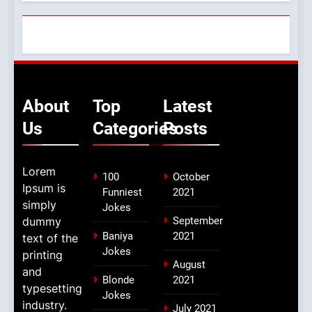
About
Top
Latest
Us
Categories
Posts
Lorem
100
October
Ipsum is
Funniest
2021
simply
Jokes
dummy
September
Baniya
2021
text of the
Jokes
printing
August
and
Blonde
2021
typesetting
Jokes
industry.
July 2021