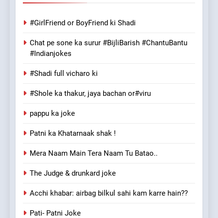
#GirlFriend or BoyFriend ki Shadi
Chat pe sone ka surur #BijliBarish #ChantuBantu
#Indianjokes
#Shadi full vicharo ki
#Shole ka thakur, jaya bachan or#viru
pappu ka joke
Patni ka Khatarnaak shak !
Mera Naam Main Tera Naam Tu Batao..
The Judge & drunkard joke
Acchi khabar: airbag bilkul sahi kam karre hain??
Pati- Patni Joke