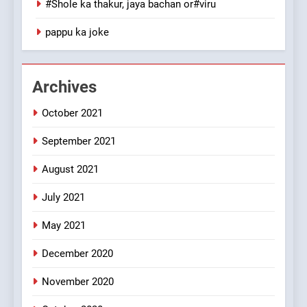
#Shole ka thakur, jaya bachan or#viru
1
pappu ka joke
#GirlFriend or BoyFriend ki
Shadi
FEATURED
JOKES
Archives
October 2021
2
Chat pe sone ka surur
September 2021
#BijliBarish #ChantuBantu
#Indianjokes
FEATURED
JOKES
August 2021
July 2021
3
May 2021
#Shadi full vicharo ki
FEATURED
JOKES
December 2020
November 2020
4