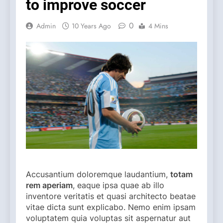
to improve soccer
0
Admin
10 Years Ago
4 Mins
A
ccusantium doloremque laudantium,
totam
rem aperiam
, eaque ipsa quae ab illo
inventore veritatis et quasi architecto beatae
vitae dicta sunt explicabo. Nemo enim ipsam
voluptatem quia voluptas sit aspernatur aut