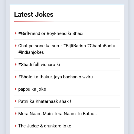
Latest Jokes
#GirlFriend or BoyFriend ki Shadi
Chat pe sone ka surur #BijliBarish #ChantuBantu
#Indianjokes
#Shadi full vicharo ki
#Shole ka thakur, jaya bachan or#viru
pappu ka joke
Patni ka Khatarnaak shak !
Mera Naam Main Tera Naam Tu Batao..
The Judge & drunkard joke