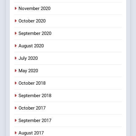
November 2020
4
October 2020
#Shole ka thakur, jaya
bachan or#viru
September 2020
100 FUNNIEST JOKES
BOLLYWOOD
August 2020
5
July 2020
pappu ka joke
May 2020
FEATURED
JOKES
October 2018
6
September 2018
Patni ka Khatarnaak shak !
October 2017
100 FUNNIEST JOKES
FEATURED
September 2017
August 2017
7