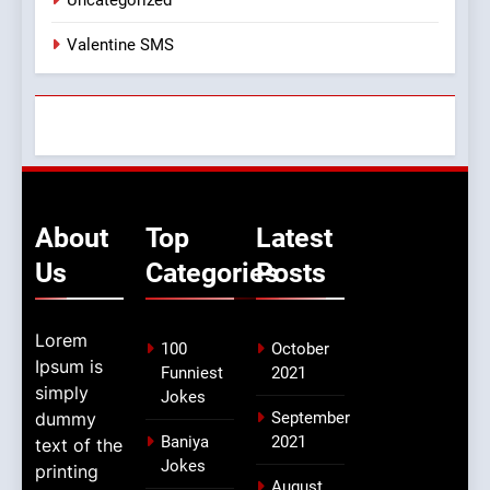
Uncategorized
Valentine SMS
About
Top
Latest
Us
Categories
Posts
Lorem
100
October
Ipsum is
Funniest
2021
simply
Jokes
dummy
September
Baniya
2021
text of the
Jokes
printing
August