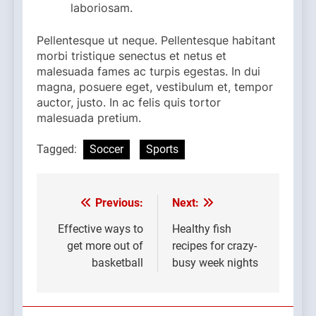
laboriosam.
Pellentesque ut neque. Pellentesque habitant
morbi tristique senectus et netus et
malesuada fames ac turpis egestas. In dui
magna, posuere eget, vestibulum et, tempor
auctor, justo. In ac felis quis tortor
malesuada pretium.
Tagged:
Soccer
Sports
Previous:
Next:
Post
navigation
Effective ways to
Healthy fish
get more out of
recipes for crazy-
basketball
busy week nights