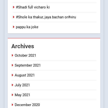
100 FUNNIEST JOKES
#Shadi full vicharo ki
MISCELLANEOUS JOKES
#Shole ka thakur, jaya bachan or#viru
1
pappu ka joke
#GirlFriend or BoyFriend ki
Shadi
FEATURED
JOKES
Archives
October 2021
2
Chat pe sone ka surur
September 2021
#BijliBarish #ChantuBantu
#Indianjokes
FEATURED
JOKES
August 2021
July 2021
3
May 2021
#Shadi full vicharo ki
FEATURED
JOKES
December 2020