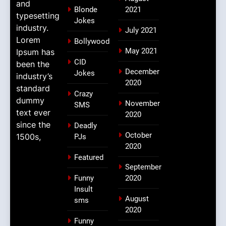
and
Blonde
2021
typesetting
Jokes
industry.
July 2021
Lorem
Bollywood
May 2021
Ipsum has
CID
been the
December
Jokes
industry’s
2020
standard
Crazy
dummy
November
SMS
text ever
2020
since the
Deadly
October
1500s,
PJs
2020
Featured
September
Funny
2020
Insult
August
sms
2020
Funny