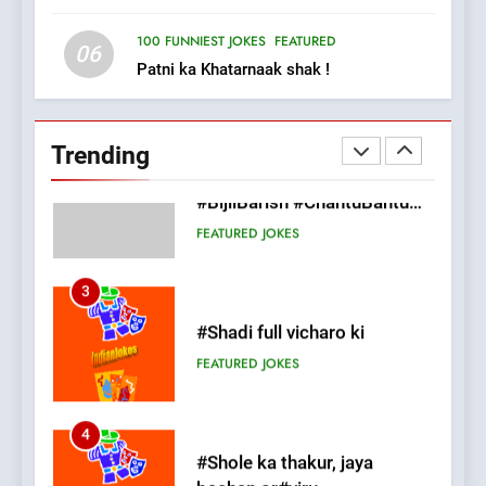
FEATURED
JOKES
100 FUNNIEST JOKES
FEATURED
06
Patni ka Khatarnaak shak !
2
Chat pe sone ka surur
#BijliBarish #ChantuBantu
Trending
#Indianjokes
FEATURED
JOKES
3
#Shadi full vicharo ki
FEATURED
JOKES
4
#Shole ka thakur, jaya
bachan or#viru
100 FUNNIEST JOKES
BOLLYWOOD