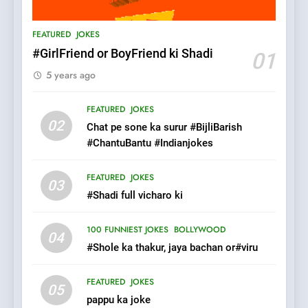
Patni ka Khatarnaak shak !
FEATURED
JOKES
100 FUNNIEST JOKES
FEATURED
#GirlFriend or BoyFriend ki Shadi
01
5 years ago
7
Mera Naam Main Tera Naam
FEATURED
JOKES
Tu Batao..
02
Chat pe sone ka surur #BijliBarish
FEATURED
JOKES
#ChantuBantu #Indianjokes
8
FEATURED
JOKES
03
The Judge & drunkard joke
#Shadi full vicharo ki
100 FUNNIEST JOKES
MISCELLANEOUS JOKES
100 FUNNIEST JOKES
BOLLYWOOD
04
#Shole ka thakur, jaya bachan or#viru
1
FEATURED
JOKES
#GirlFriend or BoyFriend ki
05
pappu ka joke
Shadi