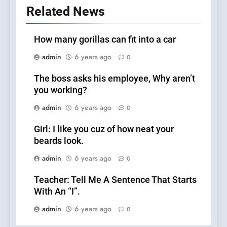
Related News
How many gorillas can fit into a car
admin
6 years ago
0
The boss asks his employee, Why aren’t
you working?
admin
6 years ago
0
Girl: I like you cuz of how neat your
beards look.
admin
6 years ago
0
Teacher: Tell Me A Sentence That Starts
With An “I”.
admin
6 years ago
0