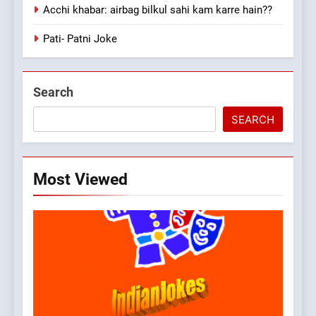
Acchi khabar: airbag bilkul sahi kam karre hain??
Pati- Patni Joke
Search
SEARCH
Most Viewed
5
pappu ka joke
FEATURED
JOKES
6