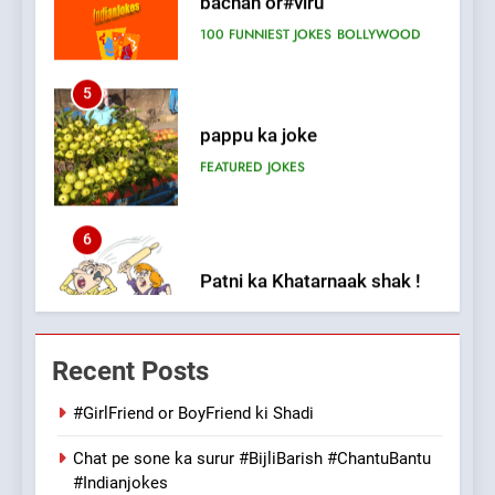
5
pappu ka joke
FEATURED
JOKES
6
Patni ka Khatarnaak shak !
100 FUNNIEST JOKES
FEATURED
7
Mera Naam Main Tera Naam
Recent Posts
Tu Batao..
FEATURED
JOKES
#GirlFriend or BoyFriend ki Shadi
Chat pe sone ka surur #BijliBarish #ChantuBantu
8
#Indianjokes
The Judge & drunkard joke