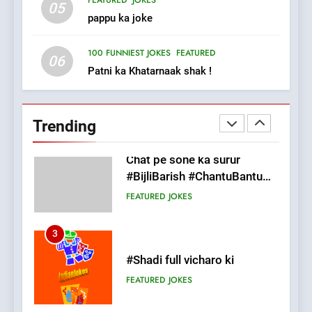
FEATURED
JOKES
#GirlFriend or BoyFriend ki
05
pappu ka joke
Shadi
FEATURED
JOKES
100 FUNNIEST JOKES
FEATURED
06
Patni ka Khatarnaak shak !
2
Chat pe sone ka surur
#BijliBarish #ChantuBantu
Trending
#Indianjokes
FEATURED
JOKES
3
#Shadi full vicharo ki
FEATURED
JOKES
4
#Shole ka thakur, jaya
bachan or#viru