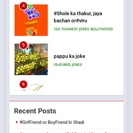
100 FUNNIEST JOKES
BOLLYWOOD
5
pappu ka joke
FEATURED
JOKES
6
Patni ka Khatarnaak shak !
100 FUNNIEST JOKES
FEATURED
7
Mera Naam Main Tera Naam
Recent Posts
Tu Batao..
FEATURED
JOKES
#GirlFriend or BoyFriend ki Shadi