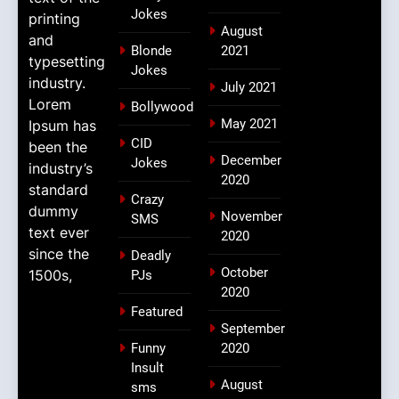
Jokes
printing
August
and
Blonde
2021
typesetting
Jokes
industry.
July 2021
Lorem
Bollywood
May 2021
Ipsum has
CID
been the
December
Jokes
industry’s
2020
standard
Crazy
dummy
November
SMS
text ever
2020
since the
Deadly
October
1500s,
PJs
2020
Featured
September
Funny
2020
Insult
August
sms