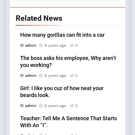
Related News
How many gorillas can fit into a car
admin
6 years ago
0
The boss asks his employee, Why aren’t
you working?
admin
6 years ago
0
Girl: I like you cuz of how neat your
beards look.
admin
6 years ago
0
Teacher: Tell Me A Sentence That Starts
With An “I”.