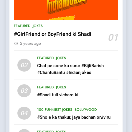
6
Patni ka Khatarnaak shak !
FEATURED
JOKES
100 FUNNIEST JOKES
FEATURED
#GirlFriend or BoyFriend ki Shadi
01
5 years ago
7
Mera Naam Main Tera Naam
FEATURED
JOKES
Tu Batao..
02
Chat pe sone ka surur #BijliBarish
FEATURED
JOKES
#ChantuBantu #Indianjokes
8
FEATURED
JOKES
03
The Judge & drunkard joke
#Shadi full vicharo ki
100 FUNNIEST JOKES
MISCELLANEOUS JOKES
100 FUNNIEST JOKES
BOLLYWOOD
04
#Shole ka thakur, jaya bachan or#viru
1