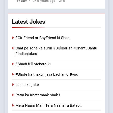
admin
6 years ago
0
Latest Jokes
#GirlFriend or BoyFriend ki Shadi
Chat pe sone ka surur #BijliBarish #ChantuBantu
#Indianjokes
#Shadi full vicharo ki
#Shole ka thakur, jaya bachan or#viru
pappu ka joke
Patni ka Khatarnaak shak !
Mera Naam Main Tera Naam Tu Batao..