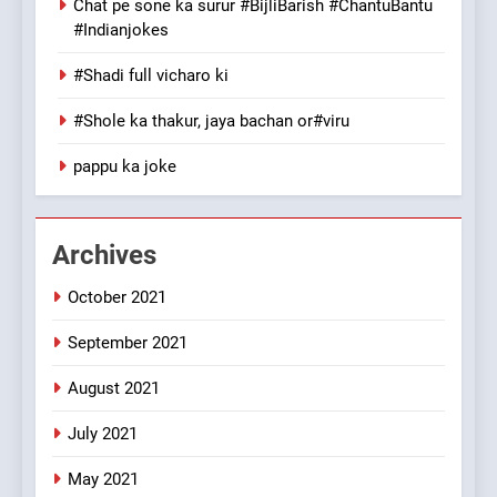
Chat pe sone ka surur #BijliBarish #ChantuBantu
8
#Indianjokes
The Judge & drunkard joke
100 FUNNIEST JOKES
#Shadi full vicharo ki
MISCELLANEOUS JOKES
#Shole ka thakur, jaya bachan or#viru
1
pappu ka joke
#GirlFriend or BoyFriend ki
Shadi
FEATURED
JOKES
Archives
October 2021
2
Chat pe sone ka surur
September 2021
#BijliBarish #ChantuBantu
#Indianjokes
FEATURED
JOKES
August 2021
July 2021
3
May 2021
#Shadi full vicharo ki