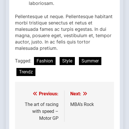
laboriosam.
Pellentesque ut neque. Pellentesque habitant
morbi tristique senectus et netus et
malesuada fames ac turpis egestas. In dui
magna, posuere eget, vestibulum et, tempor
auctor, justo. In ac felis quis tortor
malesuada pretium.
Tagged:
Fashion
Style
Summer
Trendz
Previous:
Next:
Post
navigation
The art of racing
MBA’s Rock
with speed –
Motor GP