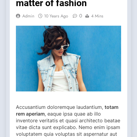
matter of fashion
0
Admin
10 Years Ago
4 Mins
A
ccusantium doloremque laudantium,
totam
rem aperiam
, eaque ipsa quae ab illo
inventore veritatis et quasi architecto beatae
vitae dicta sunt explicabo. Nemo enim ipsam
voluptatem quia voluptas sit aspernatur aut