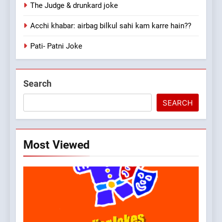
The Judge & drunkard joke
Acchi khabar: airbag bilkul sahi kam karre hain??
Pati- Patni Joke
Search
SEARCH
Most Viewed
5
pappu ka joke
FEATURED
JOKES