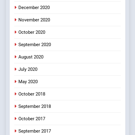
FEATURED
JOKES
December 2020
November 2020
4
October 2020
#Shole ka thakur, jaya
bachan or#viru
September 2020
100 FUNNIEST JOKES
BOLLYWOOD
August 2020
5
July 2020
pappu ka joke
May 2020
FEATURED
JOKES
October 2018
6
September 2018
Patni ka Khatarnaak shak !
October 2017
100 FUNNIEST JOKES
FEATURED
September 2017