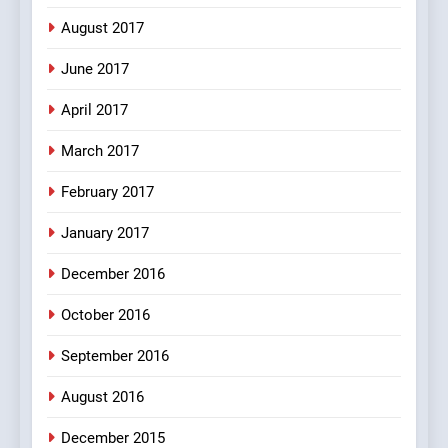
August 2017
7
Mera Naam Main Tera Naam
June 2017
Tu Batao..
April 2017
FEATURED
JOKES
March 2017
8
February 2017
The Judge & drunkard joke
100 FUNNIEST JOKES
January 2017
MISCELLANEOUS JOKES
December 2016
October 2016
September 2016
August 2016
December 2015