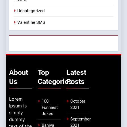
Uncategorized
Valentine SMS
About
Top
Latest
Us
Categories
Posts
Lorem
100
October
Ipsum is
Funniest
2021
simply
Jokes
dummy
September
Baniya
2021
text of the